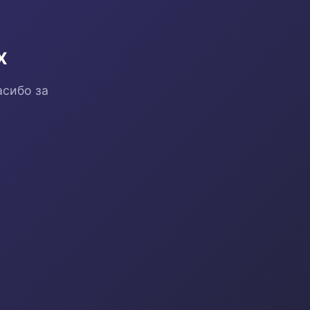
х
асибо за